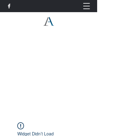
ליאור עמידור, עו"ד - עורך דין
פינוי בינוי והתחדשות עירונית -
ייצוג דיירים
ל. עמידור משרד עורכי דין ונוטריון
03-6912265
עורך דין פינוי בינוי
Widget Didn’t Load