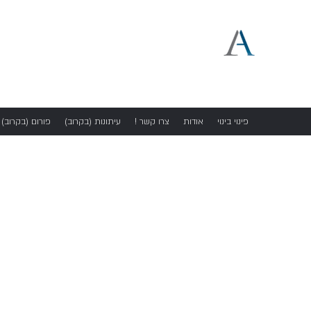
ליאור עמידור, עו"ד - עורך ד
ייצוג דיירים
ל. עמידור משרד עורכי דין ונוטריון
פינוי בינוי
אודות
! צרו קשר
עיתונות (בקרוב)
פורום (בקרוב)