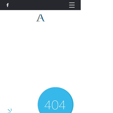
ליאור עמידור, עו"ד - עורך דין
פינוי בינוי והתחדשות עירונית -
ייצוג דיירים
ל. עמידור משרד עורכי דין ונוטריון
03-6912265
עורך דין פינוי בינוי