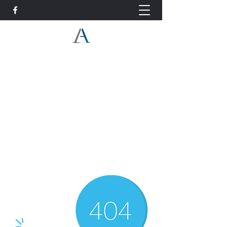
ליאור עמידור, עו"ד - עורך דין
פינוי בינוי והתחדשות עירונית -
ייצוג דיירים
ל. עמידור משרד עורכי דין ונוטריון
03-6912265
עורך דין פינוי בינוי